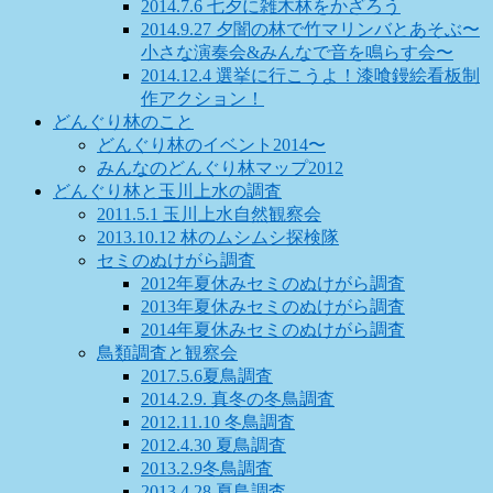
2014.7.6 七夕に雑木林をかざろう
2014.9.27 夕闇の林で竹マリンバとあそぶ〜
小さな演奏会&みんなで音を鳴らす会〜
2014.12.4 選挙に行こうよ！漆喰鏝絵看板制
作アクション！
どんぐり林のこと
どんぐり林のイベント2014〜
みんなのどんぐり林マップ2012
どんぐり林と玉川上水の調査
2011.5.1 玉川上水自然観察会
2013.10.12 林のムシムシ探検隊
セミのぬけがら調査
2012年夏休みセミのぬけがら調査
2013年夏休みセミのぬけがら調査
2014年夏休みセミのぬけがら調査
鳥類調査と観察会
2017.5.6夏鳥調査
2014.2.9. 真冬の冬鳥調査
2012.11.10 冬鳥調査
2012.4.30 夏鳥調査
2013.2.9冬鳥調査
2013.4.28 夏鳥調査