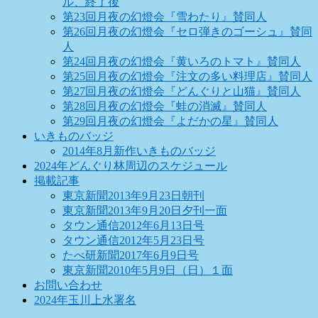
ル、終了後
第23回月夜の幻燈会『雪わたり』賛同人
第26回月夜の幻燈会『セロ弾きのゴーシュ』賛同
人
第24回月夜の幻燈会『黄いろのトマト』賛同人
第25回月夜の幻燈会『注文の多い料理店』賛同人
第27回月夜の幻燈会『どんぐりと山猫』賛同人
第28回月夜の幻燈会『蛙の消滅』賛同人
第29回月夜の幻燈会『よだかの星』賛同人
いきものバッジ
2014年8月新作いきものバッジ
2024年どんぐり林周辺のスケジュール
掲載記事
東京新聞2013年9月23日朝刊
東京新聞2013年9月20日夕刊一面
タウン通信2012年6月13日号
タウン通信2012年5月23日号
たべ研新聞2017年6月9日号
東京新聞2010年5月9日（日）１面
お問い合わせ
2024年玉川上水署名