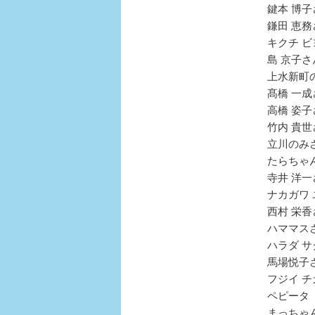
鍵本 博子
鎌田 恵務
キクチ ビ
島 京子さ
上水新町
髙橋 一成
高橋 姿子
竹内 貴世
立川のみ
たらちゃ
寺井 洋
ナカガワ
西村 栄香
ハママス
ハラダ 
馬場悦子
フジイ 
ペピータ
まっちゃ