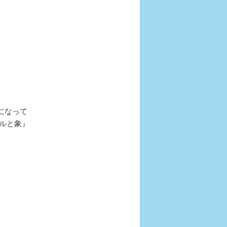
になって
ルと象』