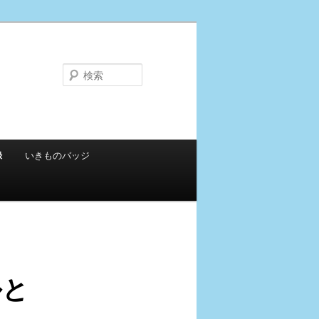
検
索
録
いきものバッジ
ルと