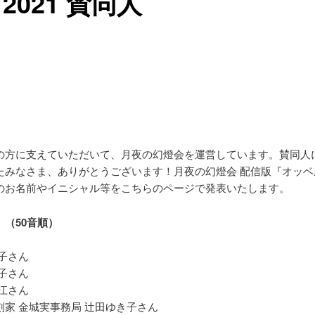
2021 賛同人
の方に支えていただいて、月夜の幻燈会を運営しています。賛同人
たみなさま、ありがとうございます！月夜の幻燈会 配信版『オッベ
のお名前やイニシャル等をこちらのページで発表いたします。
】（50音順）
子さん
子さん
江さん
刻家 金城実事務局 辻田ゆき子さん