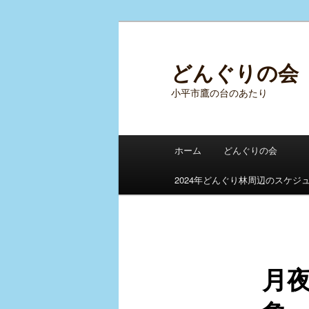
メ
イ
ン
どんぐりの会
コ
小平市鷹の台のあたり
ン
テ
ン
メ
ツ
ホーム
どんぐりの会
イ
へ
ン
移
2024年どんぐり林周辺のスケジ
メ
動
ニ
ュ
ー
月