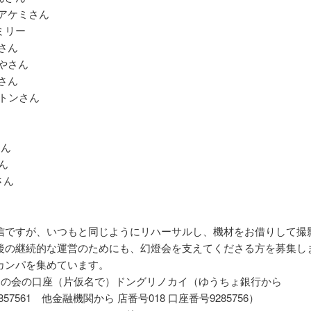
 アケミさん
ミリー
さん
やさん
さん
シントンさん
さん
さん
eさん
信ですが、いつもと同じようにリハーサルし、機材をお借りして撮
後の継続的な運営のためにも、幻燈会を支えてくださる方を募集し
カンパを集めています。
りの会の口座（片仮名で）ドングリノカイ（ゆうちょ銀行から
92857561 他金融機関から 店番号018 口座番号9285756）