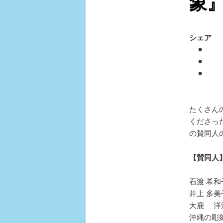
象』
シェア
たくさん
くださっ
の賛同人
【賛同人
石渡 希和
井上 多美
大鹿 洋
沖縄の彫