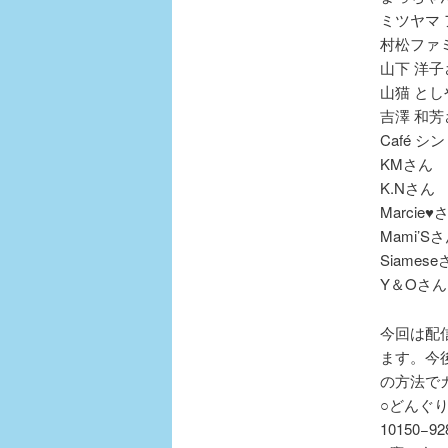
ミツヤマ
村松ファ
山下 洋子
山猫 とし
吉澤 和芳
Café 
KMさん
K.Nさん
Marcie♥
Mami’S
Siames
Y＆Oさん
今回は配
ます。今
の方法で
○どんぐ
10150−