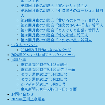
ル、終了後
第23回月夜の幻燈会『雪わたり』賛同人
第26回月夜の幻燈会『セロ弾きのゴーシュ』賛同
人
第24回月夜の幻燈会『黄いろのトマト』賛同人
第25回月夜の幻燈会『注文の多い料理店』賛同人
第27回月夜の幻燈会『どんぐりと山猫』賛同人
第28回月夜の幻燈会『蛙の消滅』賛同人
第29回月夜の幻燈会『よだかの星』賛同人
いきものバッジ
2014年8月新作いきものバッジ
2024年どんぐり林周辺のスケジュール
掲載記事
東京新聞2013年9月23日朝刊
東京新聞2013年9月20日夕刊一面
タウン通信2012年6月13日号
タウン通信2012年5月23日号
たべ研新聞2017年6月9日号
東京新聞2010年5月9日（日）１面
お問い合わせ
2024年玉川上水署名