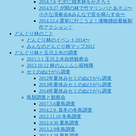
2014.7.6 七夕に雑木林をかざろう
2014.9.27 夕闇の林で竹マリンバとあそぶ〜
小さな演奏会&みんなで音を鳴らす会〜
2014.12.4 選挙に行こうよ！漆喰鏝絵看板制
作アクション！
どんぐり林のこと
どんぐり林のイベント2014〜
みんなのどんぐり林マップ2012
どんぐり林と玉川上水の調査
2011.5.1 玉川上水自然観察会
2013.10.12 林のムシムシ探検隊
セミのぬけがら調査
2012年夏休みセミのぬけがら調査
2013年夏休みセミのぬけがら調査
2014年夏休みセミのぬけがら調査
鳥類調査と観察会
2017.5.6夏鳥調査
2014.2.9. 真冬の冬鳥調査
2012.11.10 冬鳥調査
2012.4.30 夏鳥調査
2013.2.9冬鳥調査
2013.4.28 夏鳥調査