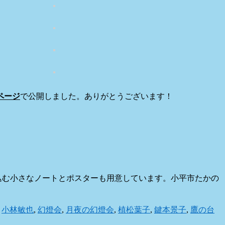
ページ
で公開しました。ありがとうございます！
き込む小さなノートとポスターも用意しています。小平市たかの
,
小林敏也
,
幻燈会
,
月夜の幻燈会
,
植松葉子
,
鍵本景子
,
鷹の台