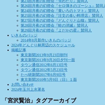
第23回月夜の幻燈会『雪わたり』賛同人
第26回月夜の幻燈会『セロ弾きのゴーシュ』賛同
第24回月夜の幻燈会『黄いろのトマト』賛同人
第25回月夜の幻燈会『注文の多い料理店』賛同人
第27回月夜の幻燈会『どんぐりと山猫』賛同人
第28回月夜の幻燈会『蛙の消滅』賛同人
第29回月夜の幻燈会『よだかの星』賛同人
いきものバッジ
2014年8月新作いきものバッジ
2024年どんぐり林周辺のスケジュール
掲載記事
東京新聞2013年9月23日朝刊
東京新聞2013年9月20日夕刊一面
タウン通信2012年6月13日号
タウン通信2012年5月23日号
たべ研新聞2017年6月9日号
東京新聞2010年5月9日（日）１面
お問い合わせ
2024年玉川上水署名
「
宮沢賢治
」タグアーカイブ