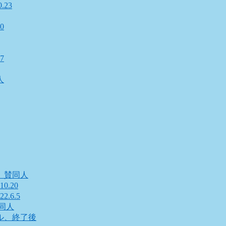
23
0
7
人
』賛同人
.20
.6.5
同人
ル、終了後