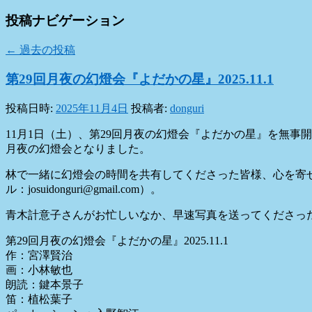
投稿ナビゲーション
←
過去の投稿
第29回月夜の幻燈会『よだかの星』2025.11.1
投稿日時:
2025年11月4日
投稿者:
donguri
11月1日（土）、第29回月夜の幻燈会『よだかの星』を無
月夜の幻燈会となりました。
林で一緒に幻燈会の時間を共有してくださった皆様、心を寄
ル：josuidonguri@gmail.com）。
青木計意子さんがお忙しいなか、早速写真を送ってくださっ
第29回月夜の幻燈会『よだかの星』2025.11.1
作：宮澤賢治
画：小林敏也
朗読：鍵本景子
笛：植松葉子