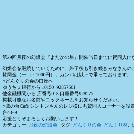
第29回月夜の幻燈会『よだかの星』開催当日までに賛同人に
幻燈会を継続していくために、終了後も引き続きみなさんの
賛同金（一口：1000円）、カンパは以下で承っております。
○どんぐりの会の口座へ
ゆうちょ銀行から 10150−92857561
他金融機関から 店番号018 口座番号928575
掲載可能なお名前やニックネームをお知らせください。
○鷹の台Café シントンさんのレジ横にも賛同人コーナー
台43−9
応援どうぞよろしくお願いします！
カテゴリー:
月夜の幻燈会
|
タグ:
どんぐりの会
,
どんぐり林
,