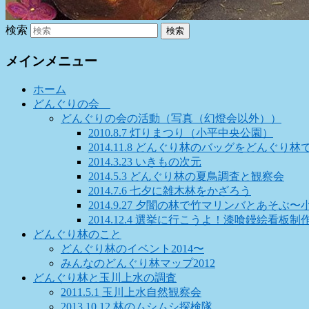
検索
メインメニュー
ホーム
どんぐりの会
どんぐりの会の活動（写真（幻燈会以外））
2010.8.7 灯りまつり（小平中央公園）
2014.11.8 どんぐり林のバッグをどんぐり
2014.3.23 いきもの次元
2014.5.3 どんぐり林の夏鳥調査と観察会
2014.7.6 七夕に雑木林をかざろう
2014.9.27 夕闇の林で竹マリンバとあそ
2014.12.4 選挙に行こうよ！漆喰鏝絵看板
どんぐり林のこと
どんぐり林のイベント2014〜
みんなのどんぐり林マップ2012
どんぐり林と玉川上水の調査
2011.5.1 玉川上水自然観察会
2013.10.12 林のムシムシ探検隊