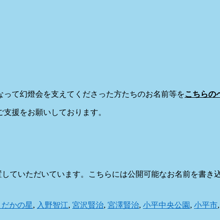
なって幻燈会を支えてくださった方たちのお名前等を
こちらの
ご支援をお願いしております。
を設置していただいています。こちらには公開可能なお名前を書
よだかの星
,
入野智江
,
宮沢賢治
,
宮澤賢治
,
小平中央公園
,
小平市