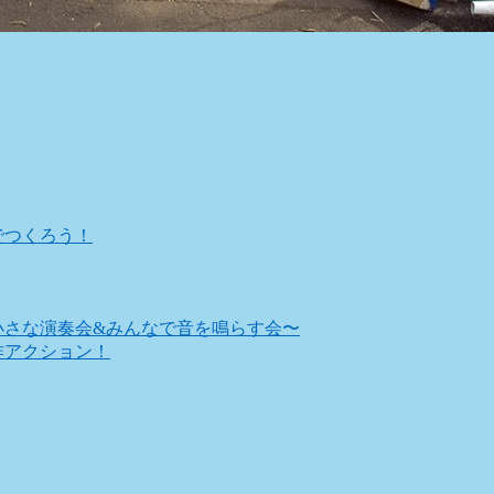
林でつくろう！
ぶ〜小さな演奏会&みんなで音を鳴らす会〜
制作アクション！