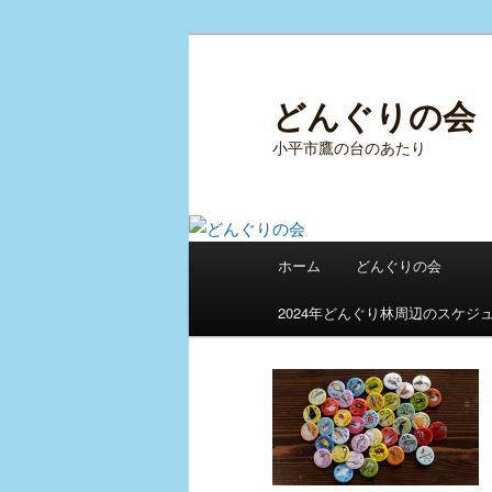
メ
サ
イ
ブ
ン
コ
どんぐりの会
コ
ン
小平市鷹の台のあたり
ン
テ
テ
ン
ン
ツ
ツ
へ
メ
へ
移
ホーム
どんぐりの会
イ
移
動
ン
動
2024年どんぐり林周辺のスケジ
メ
ニ
ュ
ー