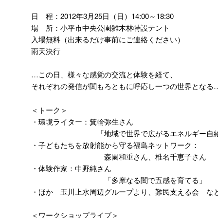
日 程：2012年3月25日（日）14:00～18:30
場 所：小平市中央公園雑木林特設テント
入場無料（出来るだけ事前にご連絡ください）
雨天決行
…この日、様々な感覚の交流と体験を経て、
それぞれの発信が闇もろともに呼応し一つの世界となる
＜トーク＞
・環境ライター：箕輪弥生さん
「地域で世界で広がるエネルギー自給の
・子どもたちを放射能から守る福島ネットワーク：
森園和重さん、椎名千恵子さん
・体験作家：中野純さん
「多摩なる闇で五感を育てる」
・ほか 玉川上水周辺グループより、難民支える会 な
＜ワークショップライブ＞