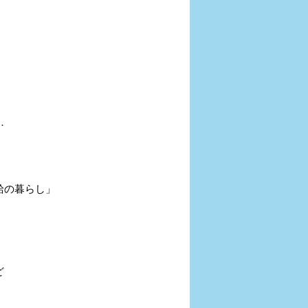
…
暮らし」
ど