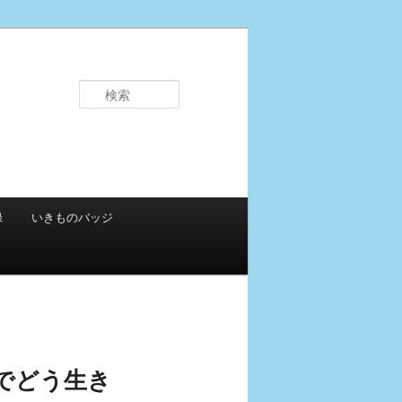
検
索
録
いきものバッジ
でどう生き