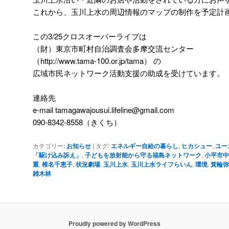
これから、玉川上水の周辺情報のマップの制作を予定計
この3/25クロスオーバーライブは
（財）東京市町村自治調査会多摩交流センター
（http://www.tama-100.or.jp/tama） の
広域市民ネットワーク活動支援の助成を受けています。
連絡先
e-mail tamagawajousui.lifeline@gmail.com
090-8342-8558（きくち）
カテゴリー:
お知らせ
|
タグ:
エネルギー自給の暮らし
,
ヒカシュー
,
ユー
「駆け込み訴え」
,
子どもを放射能から守る福島ネットワーク
,
小平市中
重
,
椎名千恵子
,
状況劇場
,
玉川上水
,
玉川上水ライフらいん
,
環境
,
箕輪弥
雑木林
Proudly powered by WordPress