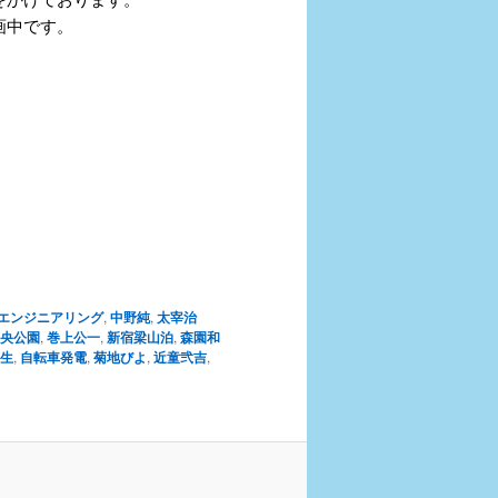
画中です。
エンジニアリング
,
中野純
,
太宰治
央公園
,
巻上公一
,
新宿梁山泊
,
森園和
生
,
自転車発電
,
菊地びよ
,
近童弐吉
,