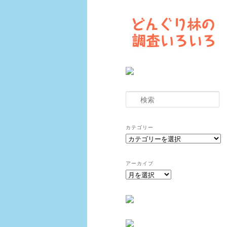
検
索
カテゴリー
カ
テ
ゴ
アーカイブ
リ
ア
ー
ー
カ
イ
ブ