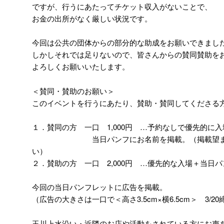
ですが、行うにあたってチケット収入がないことで、
お金の出所がなく厳しい状況です。
今回は公共の団体からの部分的な助成をお願いできまし
しかしそれでは足りないので、皆さんからの賛同賛助を
よろしくお願いいたします。
＜賛同・賛助のお願い＞
このイベントを行うにあたり、賛助・賛同してくださる
１．賛同の方 一口 1,000円 …予約なしで優先的に
当日パンフにお名前を掲載。（掲載望まれ
い）
２．賛助の方 一口 2,000円 …優先的な入場＋当日
今回の当日パンフレットに広告を掲載。
（広告の大きさは一口で＜高さ3.5cm×横6.5cm＞ 3/2
玉川上水沿い・近隣のお店や活動をされている方にお声