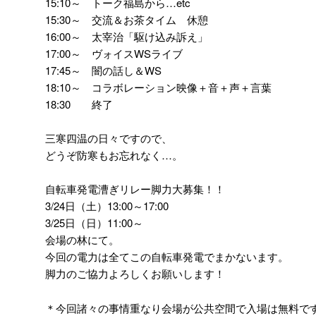
15:10～ トーク福島から…etc
15:30～ 交流＆お茶タイム 休憩
16:00～ 太宰治「駆け込み訴え」
17:00～ ヴォイスWSライブ
17:45～ 闇の話し＆WS
18:10～ コラボレーション映像＋音＋声＋言葉
18:30 終了
三寒四温の日々ですので、
どうぞ防寒もお忘れなく…。
自転車発電漕ぎリレー脚力大募集！！
3/24日（土）13:00～17:00
3/25日（日）11:00～
会場の林にて。
今回の電力は全てこの自転車発電でまかないます。
脚力のご協力よろしくお願いします！
＊今回諸々の事情重なり会場が公共空間で入場は無料で