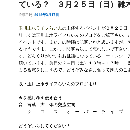
ている？ ３月２５日（日）雑
投稿日時:
2012年3月17日
玉川上水ライフらいん
の
主催するイベントが３月２５日
詳しくは玉川上水ライフらいんのブログをご覧下さい。
イベントです。まだこの時期は肌寒いかと思いますが、
るそうですよ。しかし、防寒も決して忘れないで下さい
す。どんぐりがいつもお世話になっているユーエンジニ
頂いています。前日の２４日（土）１３時～１７時 
よる蓄電をしますので、どうぞみなさま奮って脚力のご
以下玉川上水ライフらいんのブログより
今を感じ考え伝え合う
音、言葉、声、体の交流空間
ク ロ ス オ ー バ ー ラ イ ブ
どうぞいらしてください＊