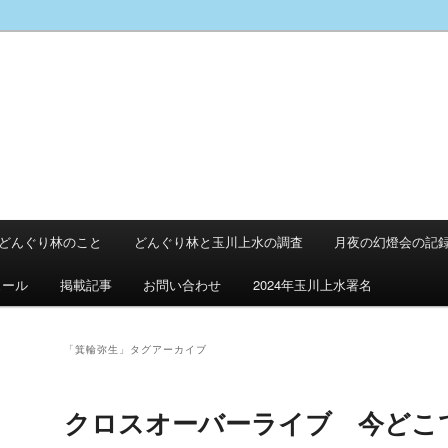
どんぐり林のこと
どんぐり林と玉川上水の調査
月夜の幻燈会の記
ュール
掲載記事
お問い合わせ
2024年玉川上水署名
「
箕輪弥生
」タグアーカイブ
クロスオーバーライブ 今どこ