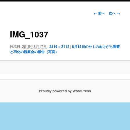
画
← 前へ
次へ →
像
ナ
ビ
IMG_1037
ゲ
ー
投稿日:
2015年8月17日
|
2816 × 2112
|
8月15日のセミのぬけがら調査
シ
と羽化の観察会の報告（写真）
ョ
ン
Proudly powered by WordPress