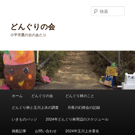
メ
イ
検
ン
索
コ
どんぐりの会
ン
小平市鷹の台のあたり
テ
ン
ツ
へ
移
動
メ
ホーム
どんぐりの会
どんぐり林のこと
イ
ン
どんぐり林と玉川上水の調査
月夜の幻燈会の記録
メ
ニ
いきものバッジ
2024年どんぐり林周辺のスケジュール
ュ
ー
掲載記事
お問い合わせ
2024年玉川上水署名