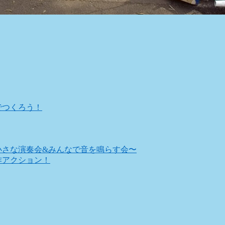
林でつくろう！
ぶ〜小さな演奏会&みんなで音を鳴らす会〜
制作アクション！