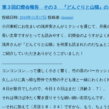
第３回幻燈会報告 その３ 『どんぐりと山猫』の
投稿日時:
2010年11月17日
投稿者:
donguri
小川東町にお住まいの浅井実さんがミクシィを通じて、月夜
長い文章ですがとっても読みやすく、幻燈会のようすがよく
浅井さんが『どんぐりと山猫』を何度も読まれたのだなぁと
ご紹介していただきありがとうございました！
_______________________________
コンコンコン…って優しく小さく響く、竹の音のパーカッシ
久しぶりに真っ暗な野外で大勢の子ども達と一緒にわくわく
８日が新月でしたので、今日１０日はまだ〔月齢２．７〕。
それは弾けば冷たく響き渡りそうな細い細い右弦なんです。
―それに加えて〔月没１８：３４〕ですから、もう、ちょう