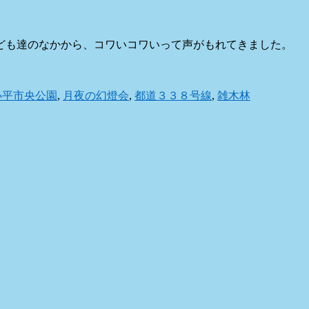
ども達のなかから、コワいコワいって声がもれてきました。
小平市央公園
,
月夜の幻燈会
,
都道３３８号線
,
雑木林