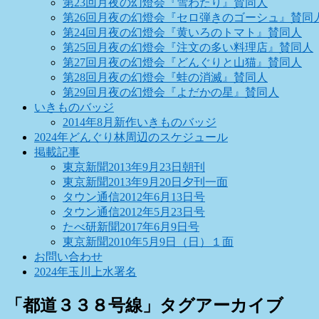
第23回月夜の幻燈会『雪わたり』賛同人
第26回月夜の幻燈会『セロ弾きのゴーシュ』賛同
第24回月夜の幻燈会『黄いろのトマト』賛同人
第25回月夜の幻燈会『注文の多い料理店』賛同人
第27回月夜の幻燈会『どんぐりと山猫』賛同人
第28回月夜の幻燈会『蛙の消滅』賛同人
第29回月夜の幻燈会『よだかの星』賛同人
いきものバッジ
2014年8月新作いきものバッジ
2024年どんぐり林周辺のスケジュール
掲載記事
東京新聞2013年9月23日朝刊
東京新聞2013年9月20日夕刊一面
タウン通信2012年6月13日号
タウン通信2012年5月23日号
たべ研新聞2017年6月9日号
東京新聞2010年5月9日（日）１面
お問い合わせ
2024年玉川上水署名
「
都道３３８号線
」タグアーカイブ