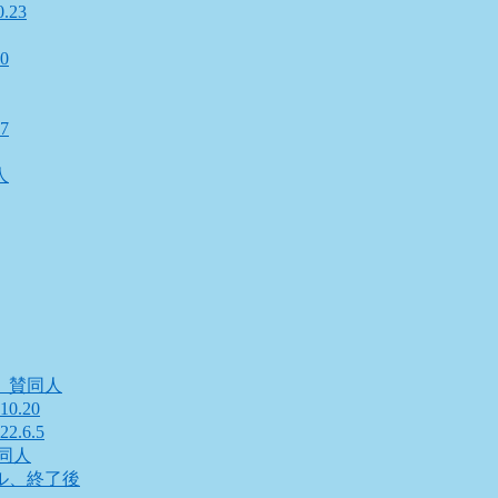
23
0
7
人
』賛同人
.20
.6.5
同人
ル、終了後