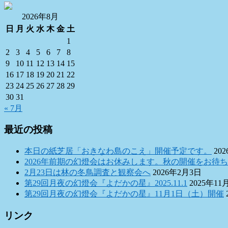
イ
ブ
2026年8月
日
月
火
水
木
金
土
1
2
3
4
5
6
7
8
9
10
11
12
13
14
15
16
17
18
19
20
21
22
23
24
25
26
27
28
29
30
31
« 7月
最近の投稿
本日の紙芝居「おきなわ島のこえ」開催予定です。
20
2026年前期の幻燈会はお休みします。秋の開催をお待
2月23日は林の冬鳥調査と観察会へ
2026年2月3日
第29回月夜の幻燈会『よだかの星』2025.11.1
2025年11
第29回月夜の幻燈会『よだかの星』11月1日（土）開催
リンク