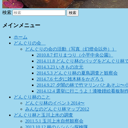
検索
メインメニュー
ホーム
どんぐりの会
どんぐりの会の活動（写真（幻燈会以外））
2010.8.7 灯りまつり（小平中央公園）
2014.11.8 どんぐり林のバッグをどんぐり
2014.3.23 いきもの次元
2014.5.3 どんぐり林の夏鳥調査と観察会
2014.7.6 七夕に雑木林をかざろう
2014.9.27 夕闇の林で竹マリンバとあそ
2014.12.4 選挙に行こうよ！漆喰鏝絵看板
どんぐり林のこと
どんぐり林のイベント2014〜
みんなのどんぐり林マップ2012
どんぐり林と玉川上水の調査
2011.5.1 玉川上水自然観察会
2013.10.12 林のムシムシ探検隊