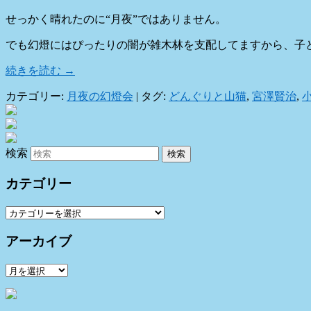
せっかく晴れたのに“月夜”ではありません。
でも幻燈にはぴったりの闇が雑木林を支配してますから、子
続きを読む
→
カテゴリー:
月夜の幻燈会
|
タグ:
どんぐりと山猫
,
宮澤賢治
,
検索
カテゴリー
カ
テ
アーカイブ
ゴ
リ
ア
ー
ー
カ