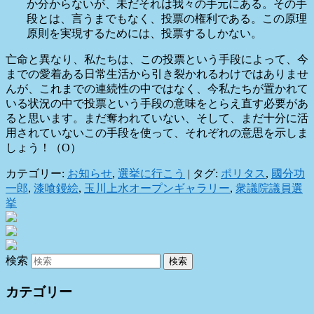
か分からないが、未だそれは我々の手元にある。その手
段とは、言うまでもなく、投票の権利である。この原理
原則を実現するためには、投票するしかない。
亡命と異なり、私たちは、この投票という手段によって、今
までの愛着ある日常生活から引き裂かれるわけではありませ
んが、これまでの連続性の中ではなく、今私たちが置かれて
いる状況の中で投票という手段の意味をとらえ直す必要があ
ると思います。まだ奪われていない、そして、まだ十分に活
用されていないこの手段を使って、それぞれの意思を示しま
しょう！（O）
カテゴリー:
お知らせ
,
選挙に行こう
|
タグ:
ポリタス
,
國分功
一郎
,
漆喰鏝絵
,
玉川上水オープンギャラリー
,
衆議院議員選
挙
検索
カテゴリー