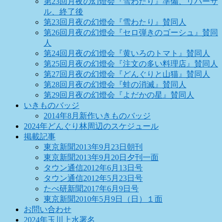
第23回月夜の幻燈会『雪わたり』準備、リハーサ
ル、終了後
第23回月夜の幻燈会『雪わたり』賛同人
第26回月夜の幻燈会『セロ弾きのゴーシュ』賛同
人
第24回月夜の幻燈会『黄いろのトマト』賛同人
第25回月夜の幻燈会『注文の多い料理店』賛同人
第27回月夜の幻燈会『どんぐりと山猫』賛同人
第28回月夜の幻燈会『蛙の消滅』賛同人
第29回月夜の幻燈会『よだかの星』賛同人
いきものバッジ
2014年8月新作いきものバッジ
2024年どんぐり林周辺のスケジュール
掲載記事
東京新聞2013年9月23日朝刊
東京新聞2013年9月20日夕刊一面
タウン通信2012年6月13日号
タウン通信2012年5月23日号
たべ研新聞2017年6月9日号
東京新聞2010年5月9日（日）１面
お問い合わせ
2024年玉川上水署名