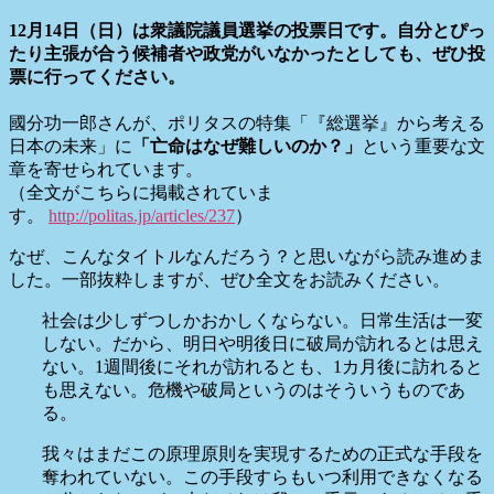
12月14日（日）は衆議院議員選挙の投票日です。自分と
ぴっ
たり主張が合う候補者や政党がいなかったとしても、ぜひ投
票に行ってください。
國分功一郎さんが、ポリタスの特集「『総選挙』から考える
日本の未来」に
「亡命はなぜ難しいのか？」
という重要な文
章を寄せられています。
（全文がこちらに掲載されていま
す。
http://
politas.jp/articles/237
）
なぜ、こんなタイトルなんだろう？と思いながら読み進めま
した。一部抜粋しますが、ぜひ全文をお読みください。
社会は少しずつしかおかしくならない。日常生活は一変
しない。だから、明日や明後日に破局が訪れるとは思え
ない。1週間後にそれが訪れるとも、1カ月後に訪れると
も思えない。危機や破局というのはそういうものであ
る。
我々はまだこの原理原則を実現するための正式な手段を
奪われていない。この手段すらもいつ利用できなくなる