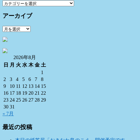
カ
テ
アーカイブ
ゴ
リ
ア
ー
ー
カ
イ
ブ
2026年8月
日
月
火
水
木
金
土
1
2
3
4
5
6
7
8
9
10
11
12
13
14
15
16
17
18
19
20
21
22
23
24
25
26
27
28
29
30
31
« 7月
最近の投稿