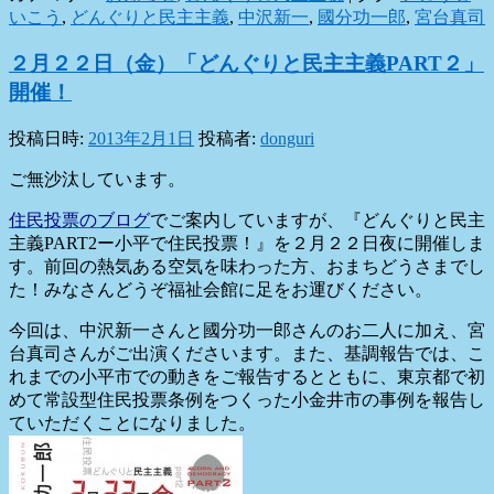
いこう
,
どんぐりと民主主義
,
中沢新一
,
國分功一郎
,
宮台真司
２月２２日（金）「どんぐりと民主主義PART２」
開催！
投稿日時:
2013年2月1日
投稿者:
donguri
ご無沙汰しています。
住民投票のブログ
でご案内していますが、『どんぐりと民主
主義PART2ー小平で住民投票！』を２月２２日夜に開催しま
す。前回の熱気ある空気を味わった方、おまちどうさまでし
た！みなさんどうぞ福祉会館に足をお運びください。
今回は、中沢新一さんと國分功一郎さんのお二人に加え、
宮
台真司さんがご出演くださいます。また、基調報告では、
こ
れまでの小平市での動きをご報告するとともに、
東京都で初
めて常設型住民投票条例をつくった小金井市の事例を報
告し
ていただくことになりました。