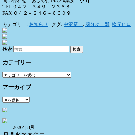
問い合わせ：あさやけ風の作業所 小山
TEL ０４２－３４９－２３６６
FAX ０４２－３４６－６６０９
カテゴリー:
お知らせ
|
タグ:
中沢新一
,
國分功一郎
,
松元ヒロ
検索
カテゴリー
カ
テ
アーカイブ
ゴ
リ
ア
ー
ー
カ
イ
ブ
2026年8月
日
月
火
水
木
金
土