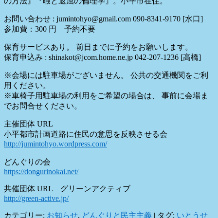
の方法』『暇と退屈の倫理学』。小平市在住。
お問い合わせ : jumintohyo@gmail.com 090-8341-9170 [水口]
参加費：300 円 予約不要
保育サービスあり。 前日までに予約をお願いします。
保育申込み : shinakot@jcom.home.ne.jp 042-207-1236 [高橋]
※会場には駐車場がございません。 公共の交通機関をご利
用ください。
※車椅子用駐車場の利用をご希望の場合は、 事前に会場ま
でお問合せください。
主催団体 URL
小平都市計画道路に住民の意思を反映させる会
http://jumintohyo.wordpress.com/
どんぐりの会
https://dongurinokai.net/
共催団体 URL グリーンアクティブ
http://green-active.jp/
カテゴリー:
お知らせ
,
どんぐりと民主主義
|
タグ:
いとうせ