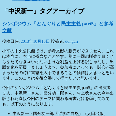
「
中沢新一
」タグアーカイブ
シンポジウム「どんぐりと民主主義 part5」と参考
文献
投稿日時:
2013年10月15日
投稿者:
donguri
小平の中央公民館では、参考文献の販売ができません。これ
は本当に、本当に残念なことです。別に一回の販売で目くじ
らをたてなきゃいけないような利益を上げる訳じゃなし、出
版文化を応援しましょうよ〜。参加者にとっても、関心が高
まったその時に書籍を入手できることの価値は大きいと思い
ます。このことは今後交渉して行きたいと思います。
今回のシンポジウム「どんぐりと民主主義 part5」の出演者
３人、中沢新一さん、國分功一郎さん、村上稔さんの今年出
版された直接今回のテーマに関わる著書だけを挙げてみて
も、以下のようになります。
中沢新一・國分功一郎『哲学の自然』（太田出版、