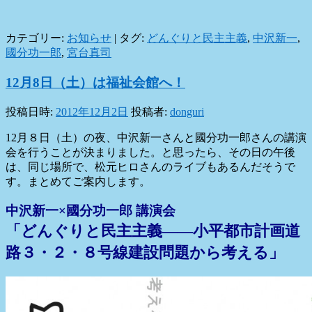
カテゴリー:
お知らせ
|
タグ:
どんぐりと民主主義
,
中沢新一
,
國分功一郎
,
宮台真司
12月8日（土）は福祉会館へ！
投稿日時:
2012年12月2日
投稿者:
donguri
12月８日（土）の夜、中沢新一さんと國分功一郎さんの講演
会を行うことが決まりました。と思ったら、その日の午後
は、同じ場所で、松元ヒロさんのライブもあるんだそうで
す。まとめてご案内します。
中沢新一×國分功一郎 講演会
「どんぐりと民主主義――小平都市計画道
路３・２・８号線建設問題から考える」