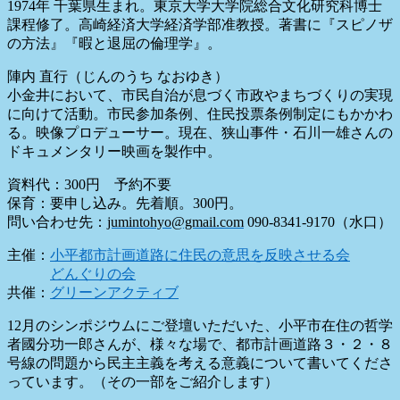
1974年 千葉県生まれ。東京大学大学院総合文化研究科博士
課程修了。
高崎経済大学経済学部准教授。著書に『スピノザ
の方法』『
暇と退屈の倫理学』。
陣内 直行（じんのうち なおゆき）
小金井において、
市民自治が息づく市政やまちづくりの実現
に向けて活動。
市民参加条例、住民投票条例制定にもかかわ
る。
映像プロデューサー。現在、狭山事件・
石川一雄さんの
ドキュメンタリー映画を製作中。
資料代：300円 予約不要
保育：要申し込み。先着順。300円。
問い合わせ先：
jumintohyo@gmail.com
090-8341-9170（水口）
主催：
小平都市計画道路に住民の意思を反映させる会
どんぐりの会
共催：
グリーンアクティブ
12月のシンポジウムにご登壇いただいた、小平市在住の哲学
者國分功一郎さんが、様々な場で、都市計画道路３・２・８
号線の問題から民主主義を考える意義について書いてくださ
っています。（その一部をご紹介します）