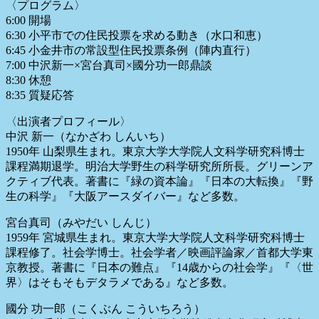
〈プログラム〉
6:00 開場
6:30 小平市での住民投票を求める動き（水口和恵）
6:45 小金井市の常設型住民投票条例（陣内直行）
7:00 中沢新一×宮台真司×國分功一郎鼎談
8:30 休憩
8:35 質疑応答
〈出演者プロフィール〉
中沢 新一（なかざわ しんいち）
1950年 山梨県生まれ。東京大学大学院人文科学研究科博士
課程満期退学。
明治大学野生の科学研究所所長。グリーンア
クティブ代表。
著書に『緑の資本論』『日本の大転換』『野
生の科学』『
大阪アースダイバー』など多数。
宮台真司（みやだい しんじ）
1959年 宮城県生まれ。東京大学大学院人文科学研究科博士
課程修了。
社会学博士。社会学者／映画評論家／首都大学東
京教授。著書に『
日本の難点』『14歳からの社会学』『〈世
界〉
はそもそもデタラメである』など多数。
國分 功一郎（こくぶん こういちろう）