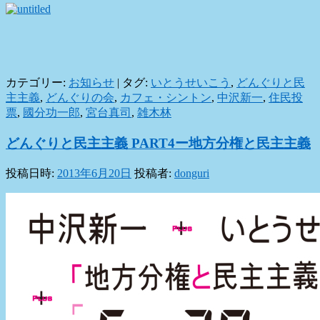
カテゴリー:
お知らせ
|
タグ:
いとうせいこう
,
どんぐりと民
主主義
,
どんぐりの会
,
カフェ・シントン
,
中沢新一
,
住民投
票
,
國分功一郎
,
宮台真司
,
雑木林
どんぐりと民主主義 PART4ー地方分権と民主主義
投稿日時:
2013年6月20日
投稿者:
donguri