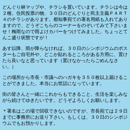
どんぐり林マップや、チラシを置いています。チラシは今は
２種。住民投票の物、３０日のどんぐりと民主主義ＰＡＲＴ
４のチラシがあります。都知事宛ての署名用紙も入れてあり
ますので、どうぞこちらのコーナーをのぞいてみて下さいま
せ！
梅雨なので雨よけカバーをつけてみました。ちょっとて
んこ盛り状態ですが！
あす以降、雨が降らなければ、３０日のシンポジウムのポス
ターもご自宅外や、どこか貼れるところがある方用に、置け
たら良いなと思っています（置けなかったらごめんなさ
い。）
この場所から市長・市議へのハガキを３５０枚以上届けるこ
とができました。本当にお世話になっています。
街の皆さんと一緒にこれからもできること、生活を楽しみな
がら続けてゆきたいです。どうぞよろしくお願いします。
＊署名はこの場で回収できないのですが、市長宛ては２９日
までに事務所にお送り下さい。もしくは、３０日のシンポジ
ウムでもお預かりします。