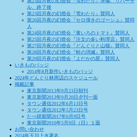
第23回月夜の幻燈会『雪わたり』準備、リハーサ
ル、終了後
第23回月夜の幻燈会『雪わたり』賛同人
第26回月夜の幻燈会『セロ弾きのゴーシュ』賛同
人
第24回月夜の幻燈会『黄いろのトマト』賛同人
第25回月夜の幻燈会『注文の多い料理店』賛同人
第27回月夜の幻燈会『どんぐりと山猫』賛同人
第28回月夜の幻燈会『蛙の消滅』賛同人
第29回月夜の幻燈会『よだかの星』賛同人
いきものバッジ
2014年8月新作いきものバッジ
2024年どんぐり林周辺のスケジュール
掲載記事
東京新聞2013年9月23日朝刊
東京新聞2013年9月20日夕刊一面
タウン通信2012年6月13日号
タウン通信2012年5月23日号
たべ研新聞2017年6月9日号
東京新聞2010年5月9日（日）１面
お問い合わせ
2024年玉川上水署名