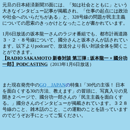
元旦の日本経済新聞35面には、「知は社会とともに」という
大きなインタビュー記事が掲載され、「仕事の起点には政治
や社会へのいらだちがある」と、328号線の問題が民主主義
についての思索のきっかけとなったことが書かれています。
1月6日放送の坂本龍一さんのラジオ番組でも、都市計画道路
３・２・８号線について、國分さんと坂本さんが話されてい
ます。以下よりpodcastで、放送分より長い対談全体を聞くこ
とができます。
【RADIO SAKAMOTO 新春対談 第三弾 : 坂本龍一 × 國分功
一郎】PODCASTING
（2013年1月6日放送）
また現在発売中の
GQ JAPAN
の
特集1「30代の主張！ 日本
を面白くする30の方法、教えます」の冒頭に、写真入りの見
開き２ページで、國分功一郎さんの「民主主義を面白くす
る。」國分さんのインタビューが掲載されています。３２８
号線のこと、雑木話のこと、この運動のことを語っています
のでどうぞお手にとってご覧ください。