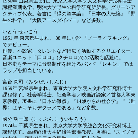
1950年 山梨県生まれ。東京大学大学院人文科学研究科博士
課程満期退学。明治大学野生の科学研究所所長。グリーンア
クティブ代表。著書に『緑の資本論』『日本の大転換』『野
生の科学』『大阪アースダイバー』など多数。
いとう せいこう
1961 年 東京都生まれ。 88 年に小説 『ノーライフキング』
でデビュー。
俳優、小説家、タレントなど幅広く活動するクリエイター。
音楽ユニット「口ロロ」(クチロロ)での活動も話題に。
日本史をテーマに音楽制作を続けるバンド 「レキシ」 では
ラップを担当している。
宮台 真司（みやだい しんじ）
1959年 宮城県生まれ。東京大学大学院人文科学研究科博士
課程修了。社会学博士。社会学者／映画評論家／首都大学東
京教授。著書に『日本の難点』『14歳からの社会学』『〈世
界〉はそもそもデタラメである』など多数。
國分 功一郎（こくぶん こういちろう）
1974年 千葉県生まれ。東京大学大学院総合文化研究科博士
課程修了。高崎経済大学経済学部准教授。著書に『スピノザ