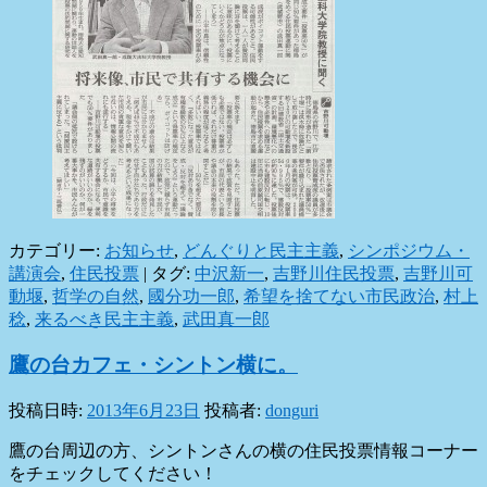
カテゴリー:
お知らせ
,
どんぐりと民主主義
,
シンポジウム・
講演会
,
住民投票
|
タグ:
中沢新一
,
吉野川住民投票
,
吉野川可
動堰
,
哲学の自然
,
國分功一郎
,
希望を捨てない市民政治
,
村上
稔
,
来るべき民主主義
,
武田真一郎
鷹の台カフェ・シントン横に。
投稿日時:
2013年6月23日
投稿者:
donguri
鷹の台周辺の方、シントンさんの横の住民投票情報コーナー
をチェックしてください！