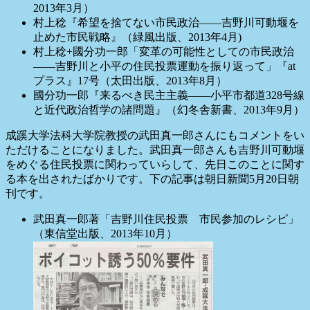
2013年3月）
村上稔『希望を捨てない市民政治――吉野川可動堰を
止めた市民戦略』（緑風出版、2013年4月)
村上稔+國分功一郎「変革の可能性としての市民政治
――吉野川と小平の住民投票運動を振り返って」『at
プラス』17号（太田出版、2013年8月）
國分功一郎『来るべき民主主義――小平市都道328号線
と近代政治哲学の諸問題』（幻冬舎新書、2013年9月）
成蹊大学法科大学院教授の武田真一郎さんにもコメントをい
ただけることになりました。武田真一郎さんも吉野川可動堰
をめぐる住民投票に関わっていらして、先日このことに関す
る本を出されたばかりです。下の記事は朝日新聞5月20日朝
刊です。
武田真一郎著「吉野川住民投票 市民参加のレシピ」
（東信堂出版、2013年10月）