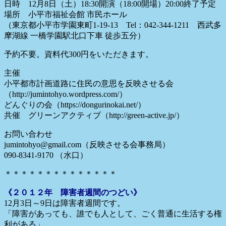
日時 12月8日（土）18:30開演（18:00開場）20:00終了予定
場所 小平市福祉会館 市民ホール
（東京都小平市学園東町1-19-13 Tel：042-344-1211 西武多
摩湖線 一橋学園駅北口下車 徒歩五分）
予約不要。資料代300円をいただきます。
主催
小平都市計画道路に住民の意思を反映させる会
（http://jumintohyo.wordpress.com/）
どんぐりの会（https://dongurinokai.net/）
共催 グリーンアクティブ（http://green-active.jp/）
お問い合わせ
jumintohyo@gmail.com（反映させる会事務局）
090-8341-9170 （水口）
＊＊＊＊＊＊＊＊＊＊＊＊＊＊
《２０１２年 障害者週間のつどい》
12月3日～9日は障害者週間です。
「障害があっても、誰でも人として、ごく普通に生活する権
利がある」