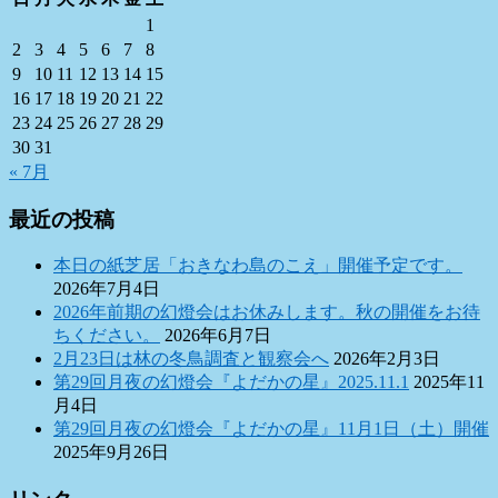
1
2
3
4
5
6
7
8
9
10
11
12
13
14
15
16
17
18
19
20
21
22
23
24
25
26
27
28
29
30
31
« 7月
最近の投稿
本日の紙芝居「おきなわ島のこえ」開催予定です。
2026年7月4日
2026年前期の幻燈会はお休みします。秋の開催をお待
ちください。
2026年6月7日
2月23日は林の冬鳥調査と観察会へ
2026年2月3日
第29回月夜の幻燈会『よだかの星』2025.11.1
2025年11
月4日
第29回月夜の幻燈会『よだかの星』11月1日（土）開催
2025年9月26日