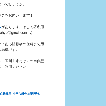
ないでしょうか。
協力をお願いします！
ル
があります。そして署名用
o@gmail.comへ）
いてある請願者の住所まで用
も結構です。
ン（玉川上水そば）の南側壁
はご利用ください！
住民投票
,
小平市議会
,
請願署名