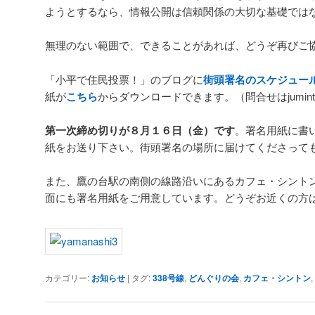
ようとするなら、情報公開は信頼関係の大切な基礎では
無理のない範囲で、できることがあれば、どうぞ再びご
「小平で住民投票！」のブログに
街頭署名のスケジュー
紙が
こちら
からダウンロードできます。（問合せはjumintohy
第一次締め切りが８月１６日（金）です
。署名用紙に書
紙をお送り下さい。街頭署名の場所に届けてくださって
また、鷹の台駅の南側の線路沿いにあるカフェ・シント
面にも署名用紙をご用意しています。どうぞお近くの方
カテゴリー:
お知らせ
|
タグ:
338号線
,
どんぐりの会
,
カフェ・シントン
,