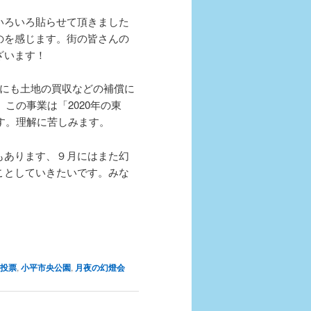
いろいろ貼らせて頂きました
のを感じます。街の皆さんの
ざいます！
旬にも土地の買収などの補償に
この事業は「2020年の東
です。理解に苦しみます。
もあります、９月にはまた幻
ことしていきたいです。みな
投票
,
小平市央公園
,
月夜の幻燈会