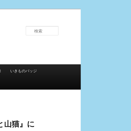
検
索
録
いきものバッジ
と山猫』に