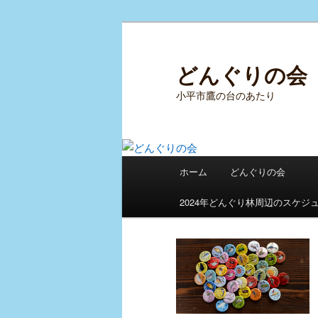
メ
サ
イ
ブ
ン
コ
どんぐりの会
コ
ン
小平市鷹の台のあたり
ン
テ
テ
ン
ン
ツ
ツ
へ
メ
へ
移
ホーム
どんぐりの会
イ
移
動
ン
動
2024年どんぐり林周辺のスケジ
メ
ニ
ュ
ー