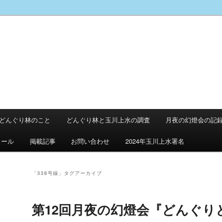
どんぐり林のこと
どんぐり林と玉川上水の調査
月夜の幻燈会の記
ュール
掲載記事
お問い合わせ
2024年玉川上水署名
「
338号線
」タグアーカイブ
第12回月夜の幻燈会『どんぐり