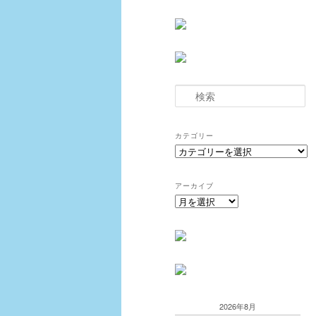
検
索
カテゴリー
カ
テ
ゴ
アーカイブ
リ
ア
ー
ー
カ
イ
ブ
2026年8月