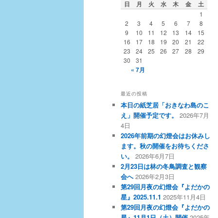
日
月
火
水
木
金
土
1
2
3
4
5
6
7
8
9
10
11
12
13
14
15
16
17
18
19
20
21
22
23
24
25
26
27
28
29
30
31
« 7月
最近の投稿
本日の紙芝居「おきなわ島のこ
え」開催予定です。
2026年7月
4日
2026年前期の幻燈会はお休みし
ます。秋の開催をお待ちくださ
い。
2026年6月7日
2月23日は林の冬鳥調査と観察
会へ
2026年2月3日
第29回月夜の幻燈会『よだかの
星』2025.11.1
2025年11月4日
第29回月夜の幻燈会『よだかの
星』11月1日（土）開催
2025年