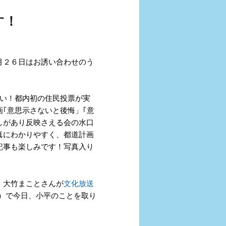
す！
月２６日はお誘い合わせのう
凄い！都内初の住民投票が実
画｢意思示さないと後悔」｢意
しがあり反映さえる会の水口
真にわかりやすく、都道計画
記事も楽しみです！写真入り
、大竹まことさんが
文化放送
）で
今日、小平のことを取り