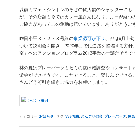
以前カフェ・シントンのそばの貸店舗のシャッターにも
が、その店舗も今ではカレー屋さんになり、月日が経つ
ご協力があってこの運動は続いています。ありがとうご
昨日小平３・２・８号線の
事業認可が下り
、都は9月上
ついて説明会を開き、2020年までに道路を整備する方針。
京」ヘのアクションプログラム2013事業の一環だそう
林の夏はプレーパークもセミの抜け殻調査やコンサート
燈会ができそうです。まだできること、楽しんでできる
さんどうぞ引き続きご協力をお願いします。
カテゴリー:
お知らせ
|
タグ:
338号線
,
どんぐりの会
,
プレーパーク
,
住民