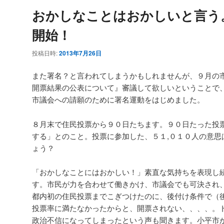
おかしなことはおかしいと言う
開始！
投稿日時:
2013年7月26日
また署名？と言われてしまうかもしれませんが、９月の
開票結果の公表について』審議して欲しいということで
市議会への請願のために署名運動をはじめました。
８月末で住民投票から９０日たちます。９０日たった投
する」とのこと。投票に参加した、５１,０１０人の意思
ょう？
「おかしなことにはおかしい！」素直な気持ちを表現し
す。市民が力を合わせて働きかけ、市議会でも可決され
都内初の住民投票までこぎつけたのに、後付け条件で（
投票率に満たなかったからと、開票されない、、、、。
政治不信になってしまったという声も聞きます。小平市