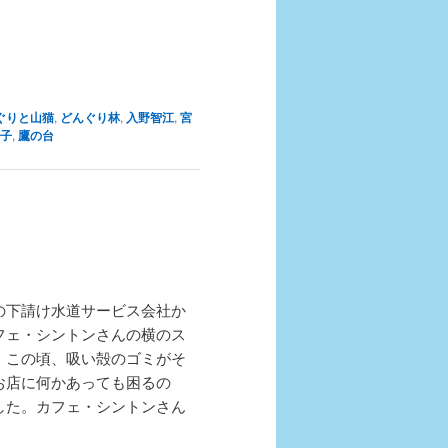
ぐりと山猫
,
どんぐり林
,
入野智江
,
宮
子
,
鷹の台
の下請け水道サービス会社か
フェ・シントンさんの横のス
、この頃、吸い殻のゴミがそ
お店に何かあっても困るの
した。カフェ・シントンさん