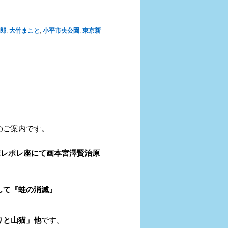
郎
,
大竹まこと
,
小平市央公園
,
東京新
のご案内です。
eポレポレ座にて
画本宮澤賢治原
して『蛙の消滅』
りと山猫」他
です。