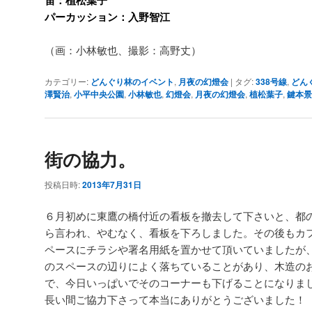
パーカッション：入野智江
（画：小林敏也、撮影：高野丈）
カテゴリー:
どんぐり林のイベント
,
月夜の幻燈会
|
タグ:
338号線
,
どん
澤賢治
,
小平中央公園
,
小林敏也
,
幻燈会
,
月夜の幻燈会
,
植松葉子
,
鍵本景
街の協力。
投稿日時:
2013年7月31日
６月初めに東鷹の橋付近の看板を撤去して下さいと、都
ら言われ、やむなく、看板を下ろしました。その後もカ
ペースにチラシや署名用紙を置かせて頂いていましたが
のスペースの辺りによく落ちていることがあり、木造の
で、今日いっぱいでそのコーナーも下げることになりま
長い間ご協力下さって本当にありがとうございました！