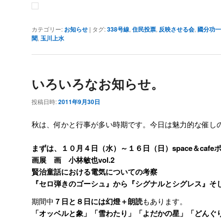
カテゴリー:
お知らせ
|
タグ:
338号線
,
住民投票
,
反映させる会
,
國分功一
聞
,
玉川上水
いろいろなお知らせ。
投稿日時:
2011年9月30日
秋は、何かと行事が多い時期です。今日は魅力的な催し
まずは、
１０月４日（水）～１６日（日）space＆caf
画展
画 小林敏也vol.2
賢治童話における電気についての考察
『セロ弾きのゴーシュ』から『シグナルとシグレス』そ
期間中
７日と８日には幻燈＋朗読
もあります。
「オッベルと象」「雪わたり」「よだかの星」「どんぐ