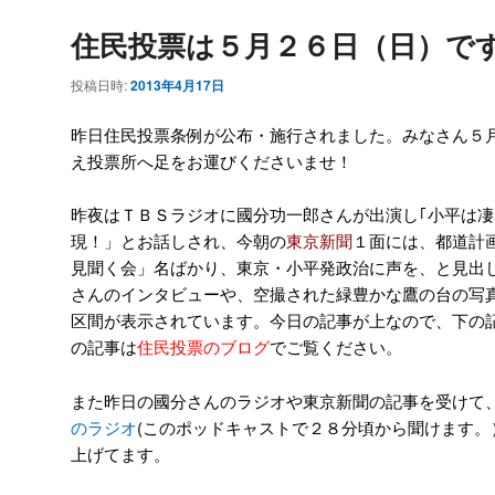
住民投票は５月２６日（日）で
投稿日時:
2013年4月17日
昨日住民投票条例が公布・施行されました。みなさん５
え投票所へ足をお運びくださいませ！
昨夜はＴＢＳラジオに國分功一郎さんが出演し｢小平は
現！」とお話しされ、今朝の
東京新聞
１面には、都道計
見聞く会」名ばかり、東京・小平発政治に声を、と見出
さんのインタビューや、空撮された緑豊かな鷹の台の写
区間が表示されています。今日の記事が上なので、下の
の記事は
住民投票のブログ
でご覧ください。
また昨日の國分さんのラジオや東京新聞の記事を受けて
のラジオ
(このポッドキャストで２８分頃から聞けます。
上げてます。